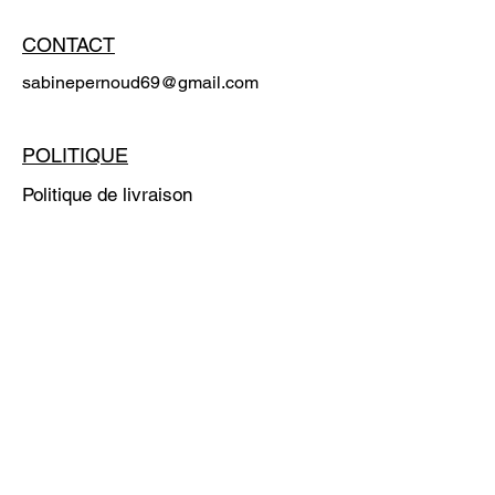
CONTACT
sabinepernoud69@gmail.com
POLITIQUE
Politique de livraison
Politique de retours
Moyens de paiement
Politique de cookies
Mentions légales
FAQ
S'ABONNER
E-mail