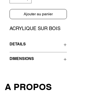
Ajouter au panier
ACRYLIQUE SUR BOIS
DETAILS
Peinture d’unevache et son veau, 
DIMENSIONS
 acrylique sur planche de bois 
authentique, puis poncée.
100 x 50 cm
largeur x longeur 
A PROPOS