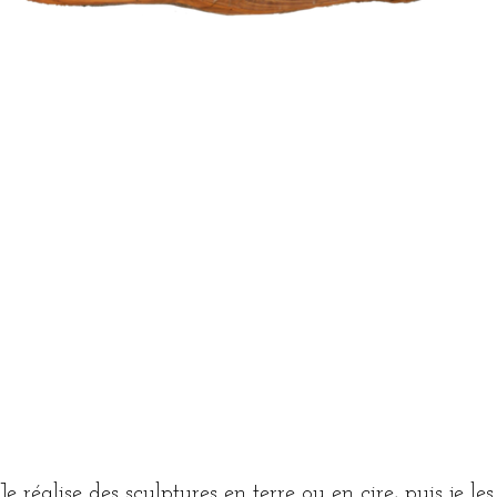
S
Je réalise des sculptures en terre ou en cire, puis je le